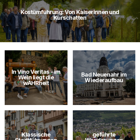
Kostümführung: Von Kaiserinnen und
Kurschatten
In Vino Veritas - im
Bad Neuenahr im
Wein liegt die
Wiederaufbau
wAHRheit
Klassische
geführte