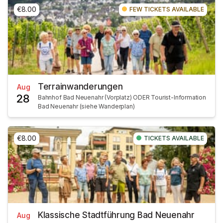
€8.00
FEW TICKETS AVAILABLE
Terrainwanderungen
Aug
28
Bahnhof Bad Neuenahr (Vorplatz) ODER Tourist-Information
Bad Neuenahr (siehe Wanderplan)
€8.00
TICKETS AVAILABLE
Klassische Stadtführung Bad Neuenahr
Aug