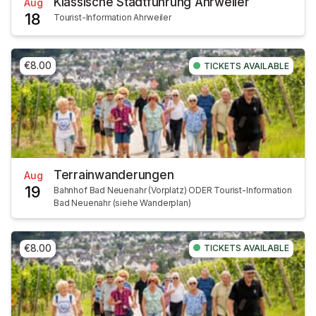
Klassische Stadtführung Ahrweiler
Aug
18
Tourist-Information Ahrweiler
€8.00
TICKETS AVAILABLE
Terrainwanderungen
Aug
19
Bahnhof Bad Neuenahr (Vorplatz) ODER Tourist-Information
Bad Neuenahr (siehe Wanderplan)
€8.00
TICKETS AVAILABLE