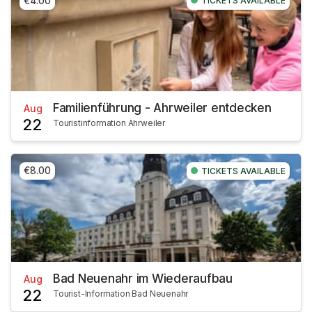
€4.00
TICKETS AVAILABLE
Familienführung - Ahrweiler entdecken
Aug
22
Touristinformation Ahrweiler
€8.00
TICKETS AVAILABLE
Bad Neuenahr im Wiederaufbau
Aug
22
Tourist-Information Bad Neuenahr