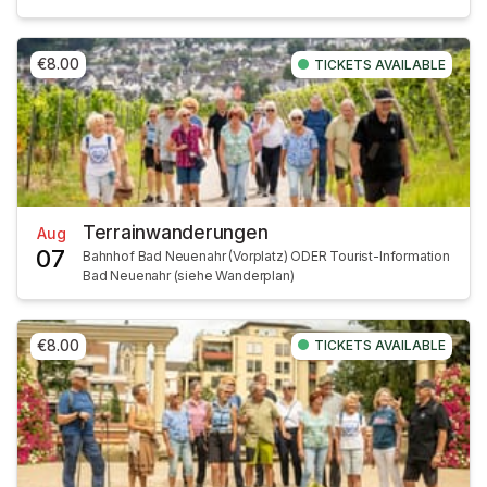
€8.00
TICKETS AVAILABLE
Terrainwanderungen
Aug
07
Bahnhof Bad Neuenahr (Vorplatz) ODER Tourist-Information
Bad Neuenahr (siehe Wanderplan)
€8.00
TICKETS AVAILABLE