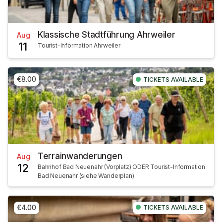
Klassische Stadtführung Ahrweiler
Aug
11
Tourist-Information Ahrweiler
€8.00
TICKETS AVAILABLE
Terrainwanderungen
Aug
12
Bahnhof Bad Neuenahr (Vorplatz) ODER Tourist-Information
Bad Neuenahr (siehe Wanderplan)
€4.00
TICKETS AVAILABLE