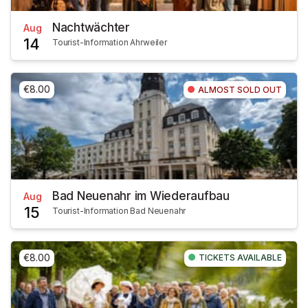
Nachtwächter
Aug
14
Tourist-Information Ahrweiler
€8.00
ALMOST SOLD OUT
Bad Neuenahr im Wiederaufbau
Aug
15
Tourist-Information Bad Neuenahr
€8.00
TICKETS AVAILABLE