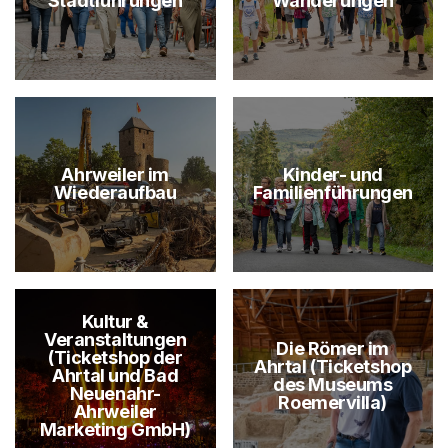
Stadtführungen
Wanderungen
Ahrweiler im
Kinder- und
Wiederaufbau
Familienführungen
Kultur &
Veranstaltungen
Die Römer im
(Ticketshop der
Ahrtal (Ticketshop
Ahrtal und Bad
des Museums
Neuenahr-
Roemervilla)
Ahrweiler
Marketing GmbH)