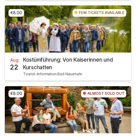
€8.00
FEW TICKETS AVAILABLE
Kostümführung: Von Kaiserinnen und
Aug
22
Kurschatten
Tourist-Information Bad Neuenahr
€8.00
ALMOST SOLD OUT