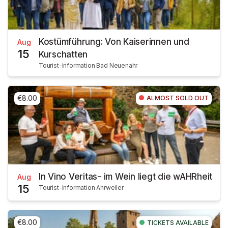
Kostümführung: Von Kaiserinnen und
Aug
15
Kurschatten
Tourist-Information Bad Neuenahr
€8.00
ALMOST SOLD OUT
In Vino Veritas- im Wein liegt die wAHRheit
Aug
15
Tourist-Information Ahrweiler
€8.00
TICKETS AVAILABLE